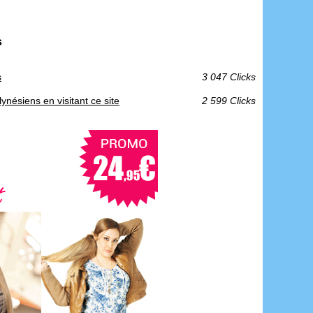
s
s
3 047 Clicks
nésiens en visitant ce site
2 599 Clicks