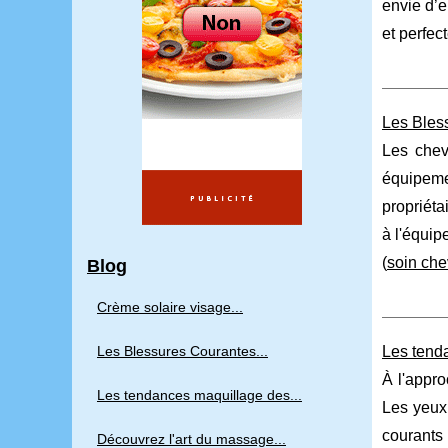
envie d’e
et perfec
Les Bles
Les chev
équipeme
propriéta
à l'équip
(
soin che
Blog
Crème solaire visage...
Les Blessures Courantes...
Les tend
À l'appro
Les tendances maquillage des...
Les yeux,
courant
Découvrez l'art du massage...