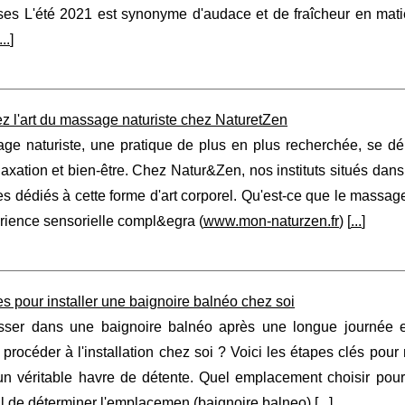
es L'été 2021 est synonyme d'audace et de fraîcheur en matiè
...
]
z l'art du massage naturiste chez NaturetZen
ge naturiste, une pratique de plus en plus recherchée, se dé
elaxation et bien-être. Chez Natur&Zen, nos instituts situés dan
s dédiés à cette forme d'art corporel. Qu'est-ce que le massag
rience sensorielle compl&egra (
www.mon-naturzen.fr
) [
...
]
s pour installer une baignoire balnéo chez soi
sser dans une baignoire balnéo après une longue journée es
rocéder à l'installation chez soi ? Voici les étapes clés pour 
un véritable havre de détente. Quel emplacement choisir pour 
l de déterminer l'emplacemen (
baignoire balneo
) [
...
]