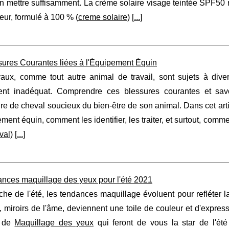
n mettre suffisamment. La crème solaire visage teintée SPF50 
teur, formulé à 100 % (
creme solaire
) [
...
]
sures Courantes liées à l'Équipement Équin
aux, comme tout autre animal de travail, sont sujets à div
nt inadéquat. Comprendre ces blessures courantes et savo
ire de cheval soucieux du bien-être de son animal. Dans cet art
ement équin, comment les identifier, les traiter, et surtout, comm
val
) [
...
]
ances maquillage des yeux pour l'été 2021
che de l'été, les tendances maquillage évoluent pour refléter la
 miroirs de l'âme, deviennent une toile de couleur et d'express
s de
Maquillage des yeux
qui feront de vous la star de l'ét