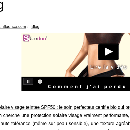
g
influence.com
Blog
aire visage teintée SPF50 : le soin perfecteur certifié bio qui pro
 cherche une protection solaire visage vraiment performante, 
haute tolérance (même sur peau sensible), une texture agréab