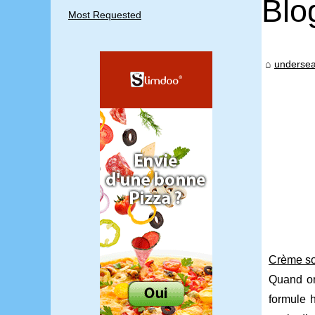
Blo
Most Requested
undersea
Crème sol
Quand on
formule 