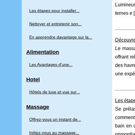
Lumineus
Les étapes pour installer...
ternes e [
Nettoyer et entretenir son...
En apprendre davantage sur la...
Découvre
Le massa
Alimentation
offrant r
Les Avantages d'une...
des havre
une expé
Hotel
Hôtels de luxe et vue sur...
Les étape
Massage
Se préla
comment p
Offrez-vous un instant de...
bain en 
Initiez-vous au massage...
primordia