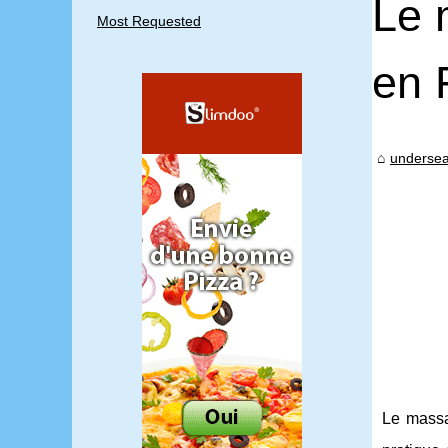
Le 
Most Requested
en 
undersea
Le massa