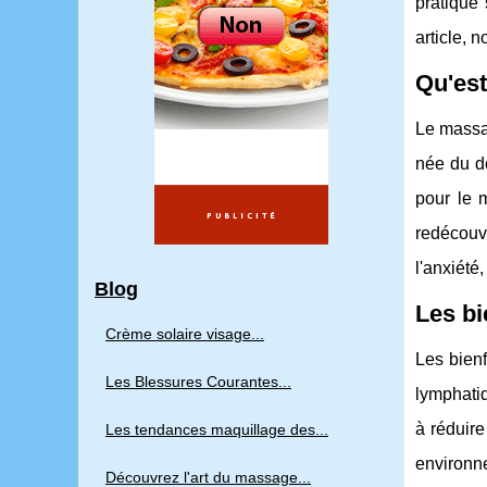
pratique 
article, 
Qu'est
Le massa
née du dé
pour le 
redécouvr
l'anxiété
Blog
Les bi
Crème solaire visage...
Les bienf
Les Blessures Courantes...
lymphatiq
à réduire
Les tendances maquillage des...
environne
Découvrez l'art du massage...