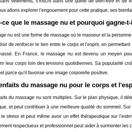
sans vêtements, s'inscrit dans une quête de bien-être et de r
nous allons explorer l'engouement pour cette pratique, ses bienfai
-ce que le massage nu et pourquoi gagne-t-i
ge nu est une forme de massage où le masseur et la personne 
sir de renforcer le lien entre le corps et l'esprit, en permetta
massé. En France, le massage nu est devenu un moyen pour
ir leur corps loin des tensions quotidiennes. Sa popularité croî
, et parce qu'il favorise une image corporelle positive.
enfaits du massage nu pour le corps et l'esp
aits du massage nu sont multiples. Sur le plan physique, il dét
ue, et peut contribuer à une meilleure qualité du sommeil. Sur l
 le stress et peut même avoir un effet thérapeutique sur l'est
ment respectueux et professionnel peut aider à surmonter les c