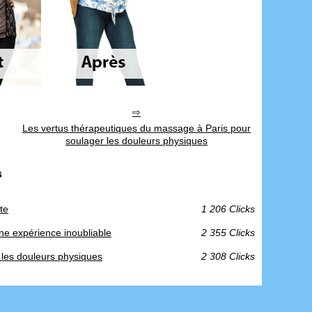
Les vertus thérapeutiques du massage à Paris pour
soulager les douleurs physiques
s
te
1 206 Clicks
une expérience inoubliable
2 355 Clicks
 les douleurs physiques
2 308 Clicks