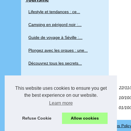
Lifestyle et tendances : ce...
Camping en périgord noir :...
Guide de voyage à Séville :...
Plongez avec les orques : une...
Découvrez tous les secrets...
22/11
This website uses cookies to ensure you get
the best experience on our website.
10/10
Learn more
01/10
Refuse Cookie
Allow cookies
© 2026
Underseainfluence.com
Table of Contents
Cookies Polic