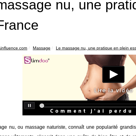
massage nu, une prati
France
influence.com
Massage
Le massage nu, une pratique en plein ess
ge nu, ou massage naturiste, connaît une popularité grandi