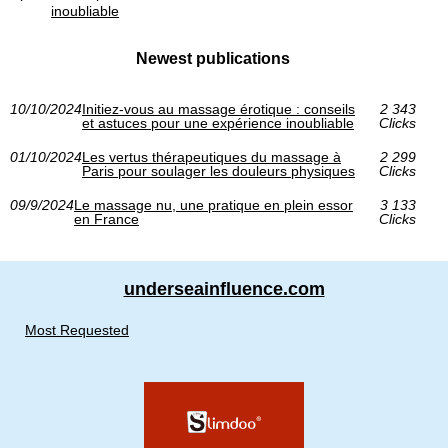
inoubliable
Newest publications
10/10/2024
Initiez-vous au massage érotique : conseils
2 343
et astuces pour une expérience inoubliable
Clicks
01/10/2024
Les vertus thérapeutiques du massage à
2 299
Paris pour soulager les douleurs physiques
Clicks
09/9/2024
Le massage nu, une pratique en plein essor
3 133
en France
Clicks
underseainfluence.com
Most Requested