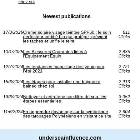
chez soi
Newest publications
17/3/2026
Crème solaire visage teintée SPF50 : le soin
811
perfecteur certifié bio qui protège, prévient
Clicks
les taches et unifie le teint
10/1/2025
Les Blessures Courantes liées à
2 835
l'Équipement Équin
Clicks
12/7/2024
Les tendances maquillage des yeux pour
2 721
l'été 2021
Clicks
15/6/2024
Les étapes pour installer une baignoire
2 913
balnéo chez soi
Clicks
13/6/2024
Nettoyer et entretenir son filtre de spa: les
3 052
étapes essentielles
Clicks
11/6/2024
En apprendre davantage sur la symbolique
2 604
des tatouages Polynésiens en visitant ce site
Clicks
underseainfluence.com