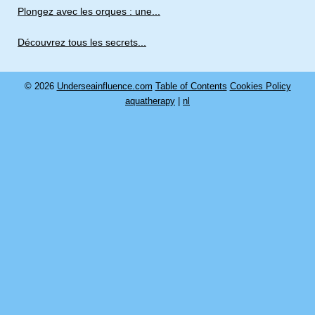
Plongez avec les orques : une...
Découvrez tous les secrets...
© 2026
Underseainfluence.com
Table of Contents
Cookies Policy
aquatherapy
|
nl