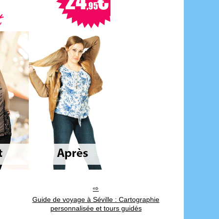
Guide de voyage à Séville : Cartographie
personnalisée et tours guidés