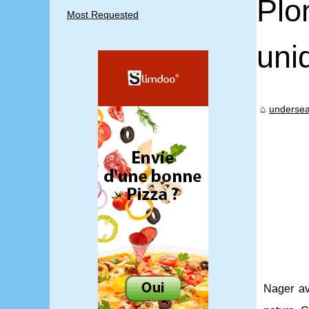
Plo
Most Requested
uni
undersea
Nager av