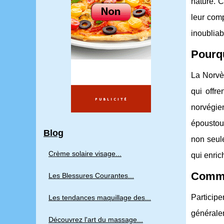
nature. 
leur comp
inoubliab
Pourqu
La Norvèg
qui offre
norvégie
époustouf
Blog
non seule
Crème solaire visage...
qui enric
Comme
Les Blessures Courantes...
Particip
Les tendances maquillage des...
générale
Découvrez l'art du massage...