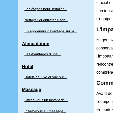
crucial e
Les étapes pour installer...
précieus
s'équiper
Nettoyer et entretenir son...
L'impa
En apprendre davantage sur la...
Nager av
Alimentation
conserva
Les Avantages d'une...
l'importa
rencontre
Hotel
compréhe
Hôtels de luxe et vue sur...
Comme
Massage
Avant de 
Offrez-vous un instant de...
l'équipem
Emportez
Initiez-vous au massage...