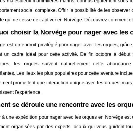
Ces majestueux mammifères marins, connus également sous le n
ortement social complexe. Offrir la possibilité de les observer 
le qui ne cesse de captiver en Norvège. Découvrez comment et po
oi choisir la Norvège pour nager avec les 
e est un endroit privilégié pour nager avec les orques, grâce
nt un cadre idéal pour cette activité. De fin octobre à début
nnes, les orques suivent naturellement cette abondance 
lantes. Les lieux les plus populaires pour cette aventure inclu
ment promettent une interaction unique avec les orques, mais 
hissent l'expérience.
nt se déroule une rencontre avec les orqu
er à une expédition pour nager avec les orques en Norvège est
ment organisées par des experts locaux qui vous guident tout