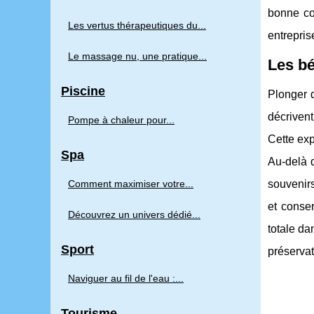
bonne co
Les vertus thérapeutiques du...
entrepri
Le massage nu, une pratique...
Les bé
Piscine
Plonger d
décriven
Pompe à chaleur pour...
Cette exp
Spa
Au-delà d
Comment maximiser votre...
souvenirs
et conse
Découvrez un univers dédié...
totale da
Sport
préservat
Naviguer au fil de l'eau :...
Tourisme