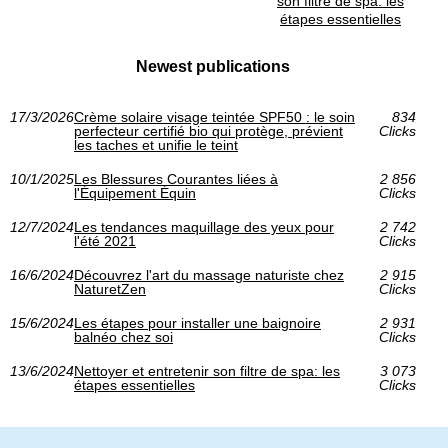
son filtre de spa: les
étapes essentielles
Newest publications
17/3/2026
Crème solaire visage teintée SPF50 : le soin
834
perfecteur certifié bio qui protège, prévient
Clicks
les taches et unifie le teint
10/1/2025
Les Blessures Courantes liées à
2 856
l'Équipement Équin
Clicks
12/7/2024
Les tendances maquillage des yeux pour
2 742
l'été 2021
Clicks
16/6/2024
Découvrez l'art du massage naturiste chez
2 915
NaturetZen
Clicks
15/6/2024
Les étapes pour installer une baignoire
2 931
balnéo chez soi
Clicks
13/6/2024
Nettoyer et entretenir son filtre de spa: les
3 073
étapes essentielles
Clicks